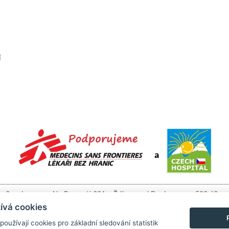
í
a
2pack, s.r.o. • Na Rozcestí 321 • Ždírec nad Doubravou • 582 63 •
www.2pack.cz tel: +420 736 489 929 • +420 775 123 770 • email:
ívá cookies
info@2pack.cz
užívají cookies pro základní sledování statistik