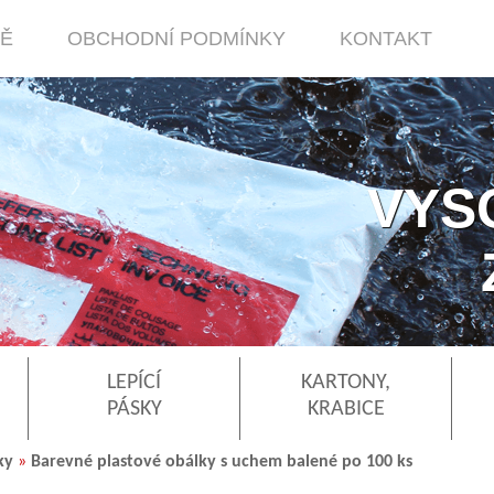
MĚ
OBCHODNÍ PODMÍNKY
KONTAKT
VYS
LEPÍCÍ
KARTONY,
PÁSKY
KRABICE
ky
»
Barevné plastové obálky s uchem balené po 100 ks