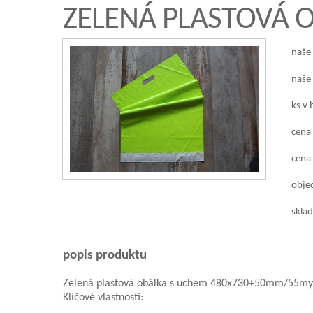
ZELENÁ PLASTOVÁ 
naše
naše
ks v 
cena
cena 
objed
sklad
popis produktu
Zelená plastová obálka s uchem 480x730+50mm/55m
Klíčové vlastnosti: