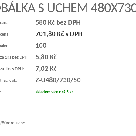
OBÁLKA S UCHEM 480X73
580 Kč bez DPH
 cena:
701,80 Kč s DPH
 cena:
100
balení:
5,80 Kč
 za 1ks bez DPH:
7,02 Kč
za 1ks s DPH:
Z-U480/730/50
nací číslo:
:
skladem více než 5 ks
y/80mm ucho