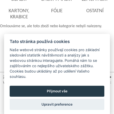
KARTONY,
FÓLIE
OSTATNÍ
KRABICE
Omlouváme se, ale toto zboží nebo kategorie nebyli nalezeny.
Tato stránka používá cookies
Naše webové stránky používají cookies pro základní
sledování statistik návštěvnosti a analýzy jak s
a
webovou stránkou interagujete. Pomáhá nám to se
zajišťováním co nejlepšího uživatelského zážitku.
Cookies budou ukládány až po udělení Vašeho
souhlasu.
2pack, s.r.o. • Na Rozcestí 321 • Ždírec nad Doubravou • 582 63 •
www.2pack.cz tel: +420 736 489 929 • +420 775 123 770 • email:
info@2pack.cz
Přijmout vše
Upravit preference