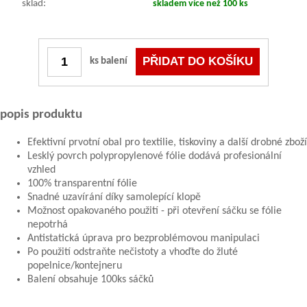
sklad:
skladem více než 100 ks
ks balení
popis produktu
Efektivní prvotní obal pro textilie, tiskoviny a další drobné zboží
Lesklý povrch polypropylenové fólie dodává profesionální
vzhled
100% transparentní fólie
Snadné uzavírání díky samolepící klopě
Možnost opakovaného použití - při otevření sáčku se fólie
nepotrhá
Antistatická úprava pro bezproblémovou manipulaci
Po použití odstraňte nečistoty a vhoďte do žluté
popelnice/kontejneru
Balení obsahuje 100ks sáčků