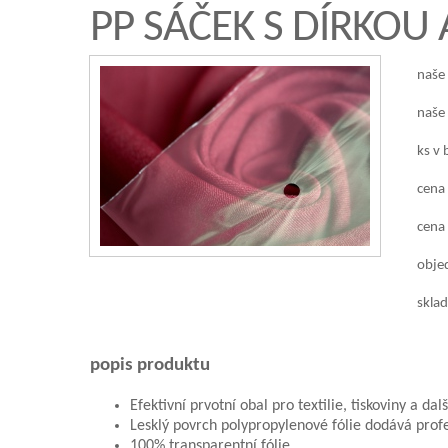
PP SÁČEK S DÍRKOU
naše
naše
ks v 
cena
cena 
objed
sklad
popis produktu
Efektivní prvotní obal pro textilie, tiskoviny a dal
Lesklý povrch polypropylenové fólie dodává profe
100% transparentní fólie