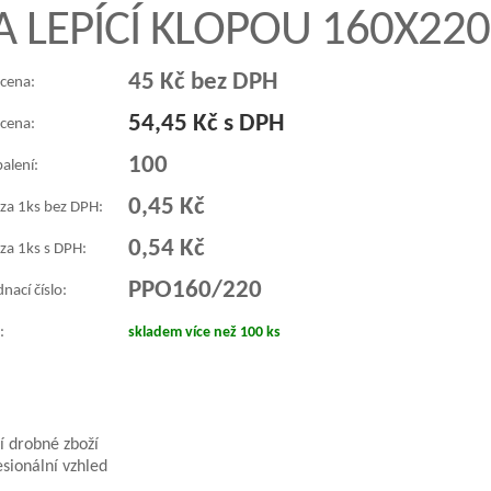
 A LEPÍCÍ KLOPOU 160X2
45 Kč bez DPH
 cena:
54,45 Kč s DPH
 cena:
100
balení:
0,45 Kč
 za 1ks bez DPH:
0,54 Kč
za 1ks s DPH:
PPO160/220
nací číslo:
:
skladem více než 100 ks
ší drobné zboží
sionální vzhled