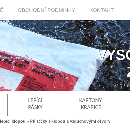
MĚ
OBCHODNÍ PODMÍNKY
KONTAKT
VYS
LEPÍCÍ
KARTONY,
PÁSKY
KRABICE
lepící klopou
»
PP sáčky s klopou a vzduchovými otvory