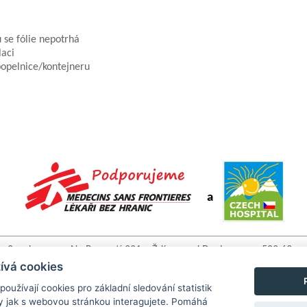
 se fólie nepotrhá
laci
 popelnice/kontejneru
a
2pack, s.r.o. • Na Rozcestí 321 • Ždírec nad Doubravou • 582 63 •
www.2pack.cz tel: +420 736 489 929 • +420 775 123 770 • email:
ívá cookies
info@2pack.cz
užívají cookies pro základní sledování statistik
y jak s webovou stránkou interagujete. Pomáhá