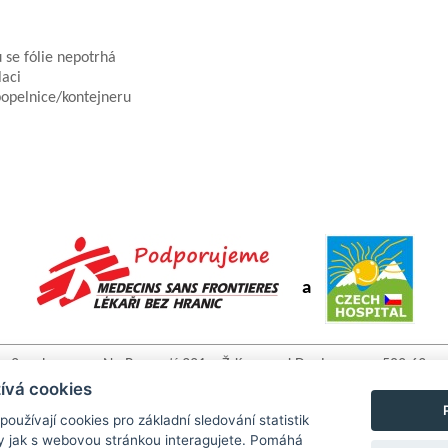
 se fólie nepotrhá
laci
 popelnice/kontejneru
a
2pack, s.r.o. • Na Rozcestí 321 • Ždírec nad Doubravou • 582 63 •
www.2pack.cz tel: +420 736 489 929 • +420 775 123 770 • email:
ívá cookies
info@2pack.cz
užívají cookies pro základní sledování statistik
y jak s webovou stránkou interagujete. Pomáhá