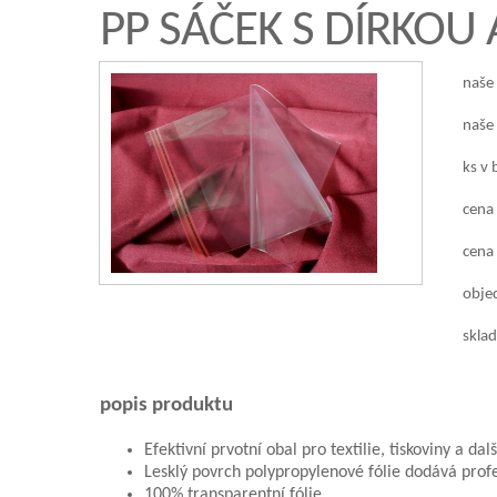
PP SÁČEK S DÍRKOU
naše
naše
ks v 
cena
cena 
objed
sklad
popis produktu
Efektivní prvotní obal pro textilie, tiskoviny a dal
Lesklý povrch polypropylenové fólie dodává profe
100% transparentní fólie