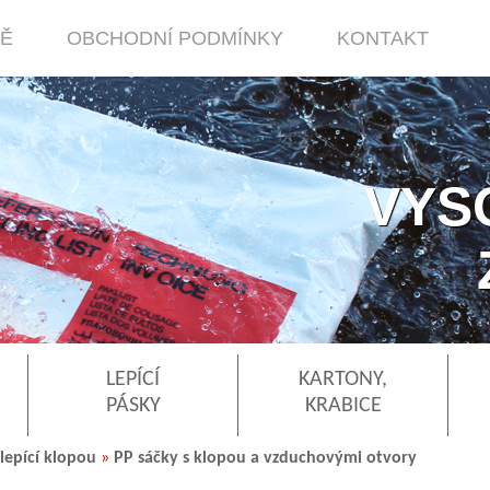
MĚ
OBCHODNÍ PODMÍNKY
KONTAKT
VYS
LEPÍCÍ
KARTONY,
PÁSKY
KRABICE
lepící klopou
»
PP sáčky s klopou a vzduchovými otvory