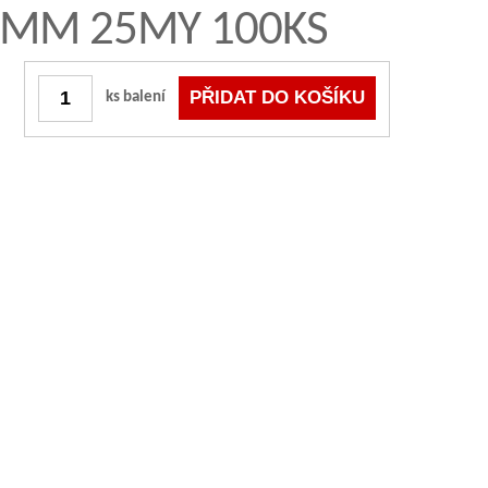
00MM 25MY 100KS
ks balení