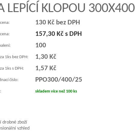
 A LEPÍCÍ KLOPOU 300X4
130 Kč bez DPH
 cena:
157,30 Kč s DPH
 cena:
100
balení:
1,30 Kč
 za 1ks bez DPH:
1,57 Kč
za 1ks s DPH:
PPO300/400/25
nací číslo:
:
skladem více než 100 ks
ší drobné zboží
sionální vzhled