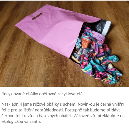
Recyklované obálky opětovně recyklovatelé.
Naskladnili jsme růžové obálky s uchem, Novinkou je černá vnitřní
folie pro zajištění neprůhlednosti. Postupně tak budeme přidávt
černou folii u všech barevných obálek. Zároveň vše překlápíme na
ekologickou variantu.